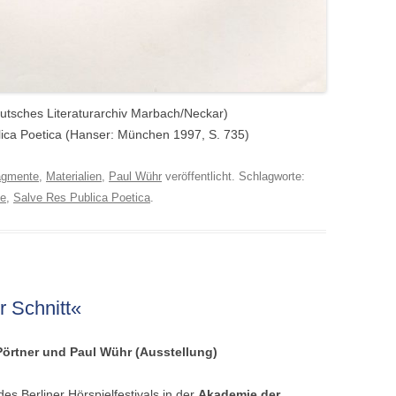
utsches Literaturarchiv Marbach/Neckar)
ica Poetica (Hanser: München 1997, S. 735)
agmente
,
Materialien
,
Paul Wühr
veröffentlicht. Schlagworte:
ve
,
Salve Res Publica Poetica
.
r Schnitt«
Pörtner und Paul Wühr (Ausstellung)
s Berliner Hörspielfestivals in der
Akademie der