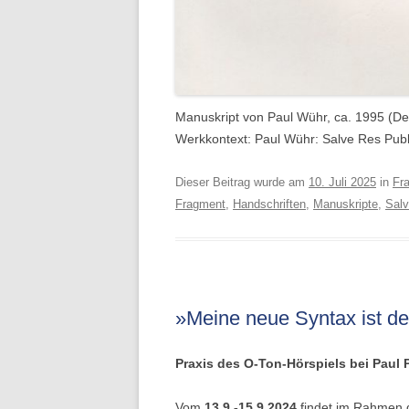
Manuskript von Paul Wühr, ca. 1995 (De
Werkkontext: Paul Wühr: Salve Res Publ
Dieser Beitrag wurde am
10. Juli 2025
in
Fr
Fragment
,
Handschriften
,
Manuskripte
,
Sal
»Meine neue Syntax ist de
Praxis des O-Ton-Hörspiels bei Paul 
Vom
13.9.-15.9.2024
findet im Rahmen de