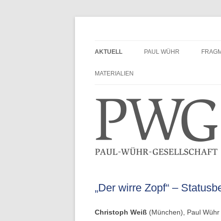
Zum
Inhalt
springen
Paul-Wühr-Gesellscha
AKTUELL
PAUL WÜHR
FRAG
PORTRÄT
MATERIALIEN
GEDENKEN
TEXTE VON PAUL WÜHR
MATERIALIEN
„Der wirre Zopf“ – Statusbe
Christoph Weiß
(München), Paul Wühr 