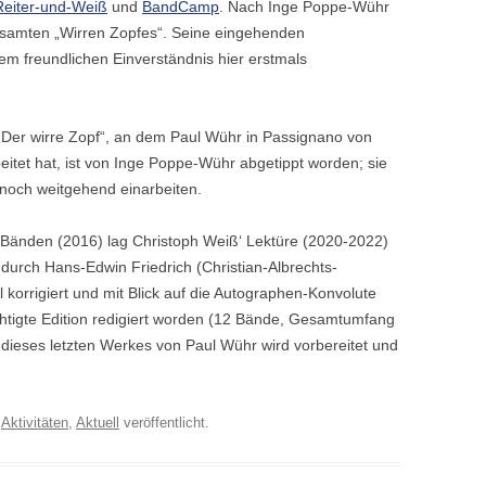
Reiter-und-Weiß
und
BandCamp
. Nach Inge Poppe-Wühr
gesamten „Wirren Zopfes“. Seine eingehenden
em freundlichen Einverständnis hier erstmals
Der wirre Zopf“, an dem Paul Wühr in Passignano von
itet hat, ist von Inge Poppe-Wühr abgetippt worden; sie
 noch weitgehend einarbeiten.
f Bänden (2016) lag Christoph Weiß‘ Lektüre (2020-2022)
durch Hans-Edwin Friedrich (Christian-Albrechts-
al korrigiert und mit Blick auf die Autographen-Konvolute
chtigte Edition redigiert worden (12 Bände, Gesamtumfang
 dieses letzten Werkes von Paul Wühr wird vorbereitet und
r
Aktivitäten
,
Aktuell
veröffentlicht.