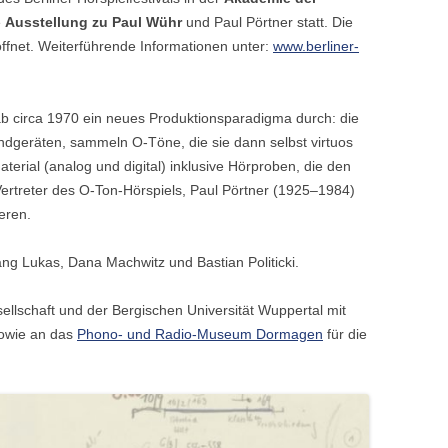
e
Ausstellung zu Paul Wühr
und Paul Pörtner statt. Die
öffnet. Weiterführende Informationen unter:
www.berliner-
ab circa 1970 ein neues Produktionsparadigma durch: die
ndgeräten, sammeln O-Töne, die sie dann selbst virtuos
aterial (analog und digital) inklusive Hörproben, die den
ertreter des O-Ton-Hörspiels, Paul Pörtner (1925–1984)
eren.
gang Lukas, Dana Machwitz und Bastian Politicki.
llschaft und der Bergischen Universität Wuppertal mit
sowie an das
Phono- und Radio-Museum Dormagen
für die