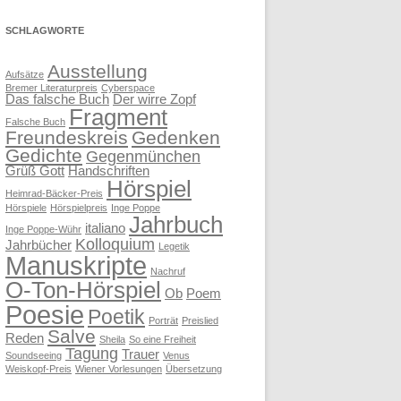
SCHLAGWORTE
Ausstellung
Aufsätze
Bremer Literaturpreis
Cyberspace
Das falsche Buch
Der wirre Zopf
Fragment
Falsche Buch
Freundeskreis
Gedenken
Gedichte
Gegenmünchen
Grüß Gott
Handschriften
Hörspiel
Heimrad-Bäcker-Preis
Hörspiele
Hörspielpreis
Inge Poppe
Jahrbuch
italiano
Inge Poppe-Wühr
Kolloquium
Jahrbücher
Legetik
Manuskripte
Nachruf
O-Ton-Hörspiel
Ob
Poem
Poesie
Poetik
Porträt
Preislied
Salve
Reden
Sheila
So eine Freiheit
Tagung
Trauer
Soundseeing
Venus
Weiskopf-Preis
Wiener Vorlesungen
Übersetzung