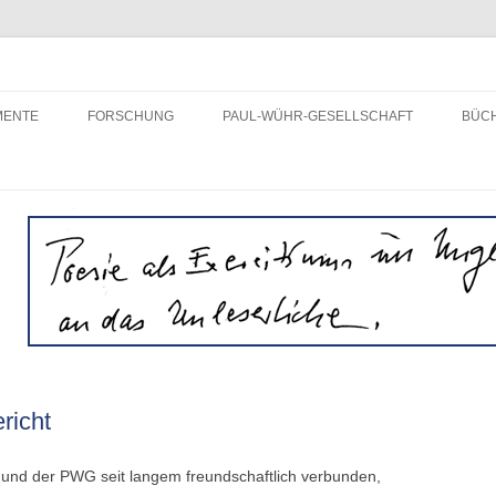
ft e.V.
MENTE
FORSCHUNG
PAUL-WÜHR-GESELLSCHAFT
BÜC
„DER WIRRE ZOPF“ –
VEREIN
STATUSBERICHT
AKTIVITÄTEN
AUFSÄTZE ÜBER PAUL WÜHR
WIENER VORLESUNGEN
PROFIL
TAGUNGEN
MITGLIEDSCHAFT
GESCHICHTE
JAHR
richt
und der PWG seit langem freundschaftlich verbunden,